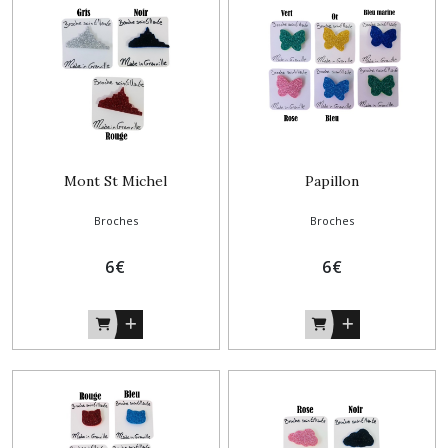
(24)
Afficher
les
résultats
Mont St Michel
Papillon
Broches
Broches
6
€
6
€