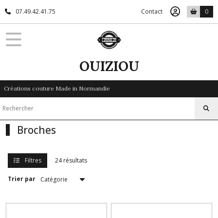
Fermer
07.49.42.41.75
Contact
0
FILTRES
Tous
OUIZIOU
les
produits
Créations couture Made in Normandie
Bijoux
Boucles
Broches
d'Oreilles
(4)
Filtres
24 résultats
Bracelets
Perlés
Trier par
(10)
Broches