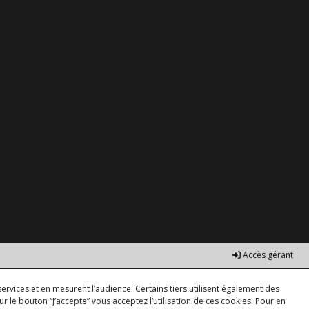
Accès gérant
ervices et en mesurent l’audience. Certains tiers utilisent également des
r le bouton “J’accepte” vous acceptez l’utilisation de ces cookies. Pour en