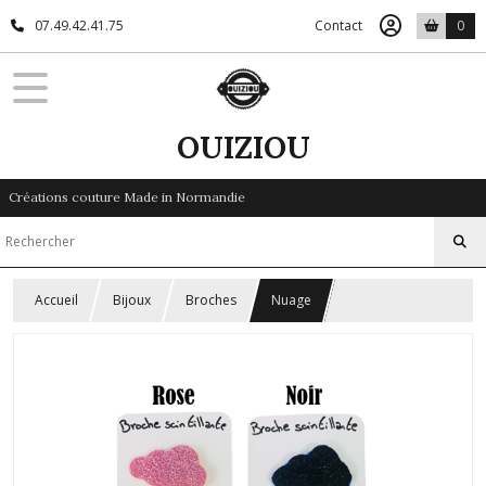
07.49.42.41.75
Contact
0
OUIZIOU
Créations couture Made in Normandie
Accueil
Bijoux
Broches
Nuage