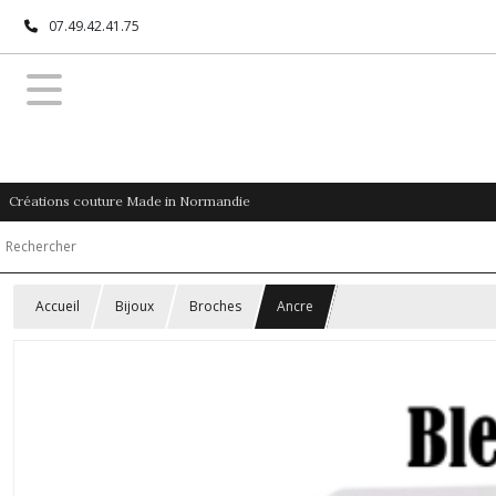
07.49.42.41.75
Créations couture Made in Normandie
Accueil
Bijoux
Broches
Ancre