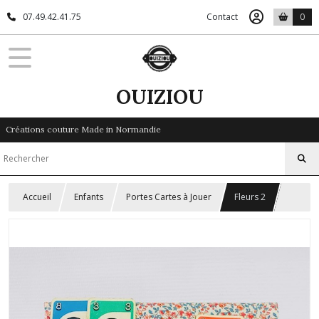
07.49.42.41.75
Contact
0
OUIZIOU
Créations couture Made in Normandie
Accueil
Enfants
Portes Cartes à Jouer
Fleurs 2