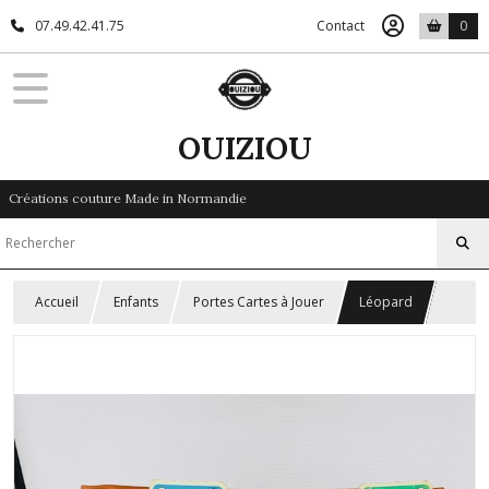
07.49.42.41.75
Contact
0
OUIZIOU
Créations couture Made in Normandie
Accueil
Enfants
Portes Cartes à Jouer
Léopard