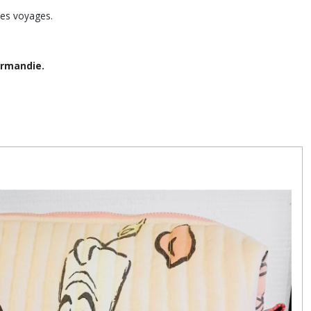
 les voyages.
ormandie.