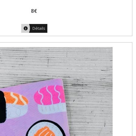
8
€
Détails