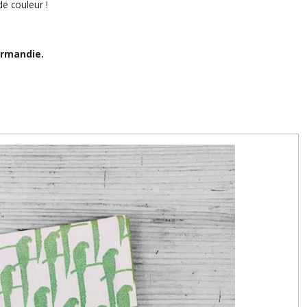
e couleur !
ormandie.