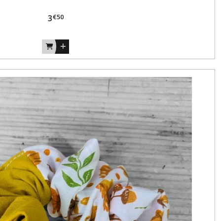
€
50
3