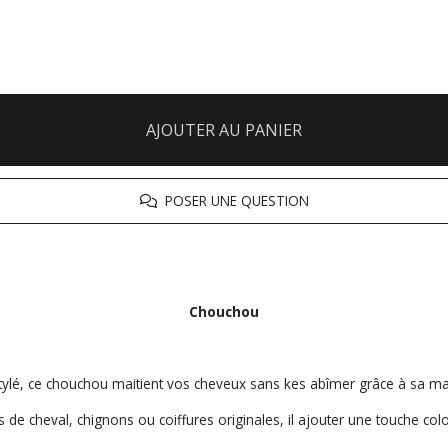
AJOUTER AU PANIER
POSER UNE QUESTION
Chouchou
stylé, ce chouchou maitient vos cheveux sans kes abîmer grâce à sa mat
 de cheval, chignons ou coiffures originales, il ajouter une touche col