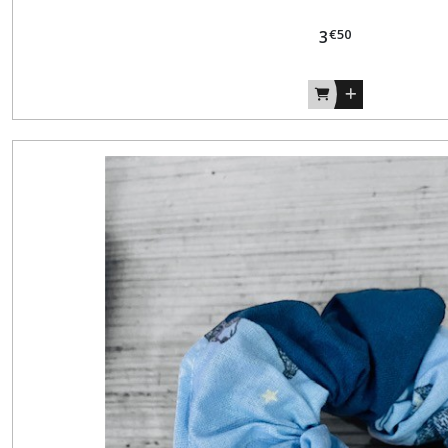
€
50
3