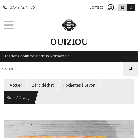
07.49.42.41.75
Contact
0
OUIZIOU
Créations couture Made in Normandie
Accueil
Zéro déchet
Pochettes à Savon
Rose / Orange