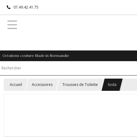
07.49.42.41.75
Créations couture Made in Normandie
Accueil
Accessoires
Trousses de Toilette
Soda