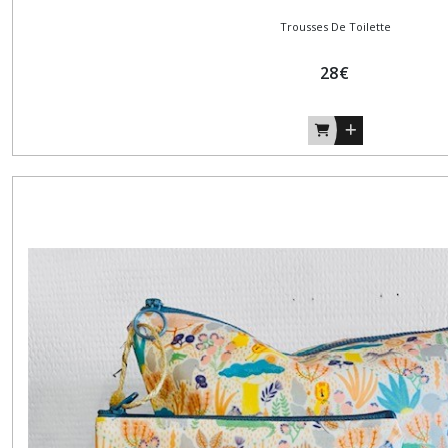
Trousses De Toilette
28
€