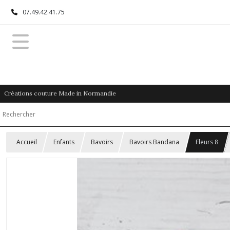
07.49.42.41.75
Créations couture Made in Normandie
Accueil
Enfants
Bavoirs
Bavoirs Bandana
Fleurs 8